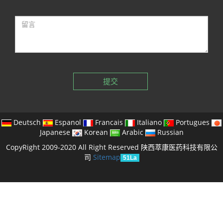
提交
Deutsch
Espanol
Francais
Italiano
Portugues
Japanese
Korean
Arabic
Russian
CopyRight 2009-2020 All Right Reserved 陕西萃康医药科技有限公
司
Sitemap
51La