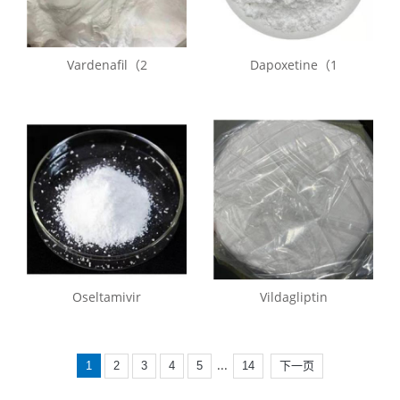
Vardenafil（2
Dapoxetine（1
Oseltamivir
Vildagliptin
...
1
2
3
4
5
14
下一页