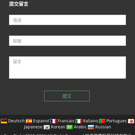
提交留言
提交
Deutsch
Espanol
Francais
Italiano
Portugues
Japanese
Korean
Arabic
Russian