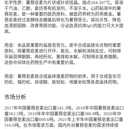
化学性质：薯蓣皂素为片状或针状结晶。熔点204-207℃。易溶
于汽油、乙醇，氯仿等有机溶剂，不溶于水。山药粘液中的薯
蓣皂素，是一种重要的医药原料，被医药界称为药用黄金。薯
蓣皂素经过发酵除去糖基后转化为薯蓣苷元，其抗炎性、降低
血清胆固醇、改善胃肠功能、分泌血清抗体IgG的能力可大大提
高。
用途：本品是重要的甾族皂苷元，是半合成甾族化合物的重要
原料。将薯蓣皂素进行开环、氧化、水解和消除反应，可制得
孕甾双烯酮醇。再经肟化、重排和水解，可制得去氢表雄酮。
这些中间体在药物生产中有重要价值。
用途：薯蓣皂素是合成甾体激素药物的前体，用于合成氢化可
的松、强的松、炔诺酮、肤轻松、地塞米松等各类甾体药物。
市场分析
2017年中国薯蓣皂素出口量545.3吨，2018年中国薯蓣皂素出口
量562.5吨，2019年年中国薯蓣皂素出口量580.8吨，2020年中
国薯蓣皂素出口量600.6吨，2021年上半年中国薯蓣皂素出口量
310.0吨。在市场需求方面，国内外对薯蓣皂素的需求持续增