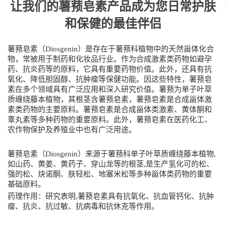
让我们的薯蓣皂素产品成为您日常护肤
和保健的最佳伴侣
薯蓣皂素（Diosgenin）是存在于薯蓣科植物中的天然甾体化合
物，常被用于制药和化妆品行业。作为合成激素类药物如避孕
药、抗炎药等的原料，它具有重要药物价值。此外，还具有抗
氧化、降低胆固醇、抗肿瘤等保健功能。因这些特性，薯蓣皂
素在多个领域具有广泛应用和深入研究价值。薯蓣为单子叶草
质缠绕藤本植物，其根茎含薯蓣皂素，薯蓣皂素是合成甾体激
素类药物的主要原料。薯蓣皂素是合成甾体类激素、黄体酮和
睾丸素等多种药物的重要原料。此外，薯蓣皂素在医药化工、
农作物保护及养殖业中也有广泛用途。
薯蓣皂素（Diosgenin）来源于薯蓣科单子叶草质缠绕藤本植物,
如山药、黄姜、黄药子、穿山龙等的根茎,是生产氢化可的松、
强的松、炔诺酮、肤轻松、地塞米松等多种甾体类药物的重要
基础原料。
药理作用：研究表明,薯蓣皂素具有抗氧化、抗血管钙化、抗肿
瘤、抗炎、抗过敏、抗病毒和抗休克等作用。