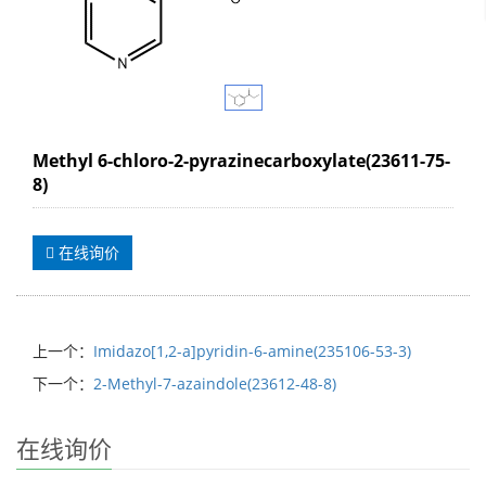
Methyl 6-chloro-2-pyrazinecarboxylate(23611-75-
8)
在线询价
上一个：
Imidazo[1,2-a]pyridin-6-amine(235106-53-3)
下一个：
2-Methyl-7-azaindole(23612-48-8)
在线询价