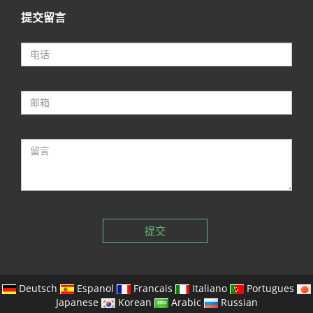
提交留言
提交
Deutsch
Espanol
Francais
Italiano
Portugues
Japanese
Korean
Arabic
Russian