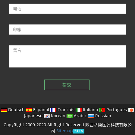
提交
Deutsch
Espanol
Francais
Italiano
Portugues
Japanese
Korean
Arabic
Russian
CopyRight 2009-2020 All Right Reserved 陕西萃康医药科技有限公
司
Sitemap
51La