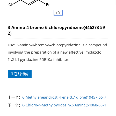
3-Amino-4-bromo-6-chloropyridazine(446273-59-
2)
Use: 3-amino-4-bromo-6-chloropyridazine is a compound
involving the preparation of a new effective imidazolo
[1,2-b] pyridazine PDE10a inhibitor.
在线询价
上一个：
6-Methyleneandrost-4-ene-3,7-dione(19457-55-7
下一个：
6-Chloro-4-Methylpyridazin-3-Amine(64068-00-4