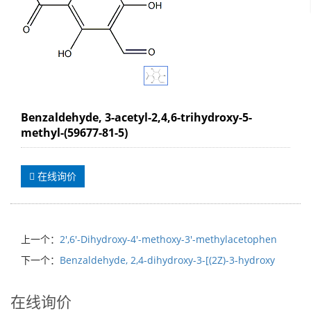
Benzaldehyde, 3-acetyl-2,4,6-trihydroxy-5-
methyl-(59677-81-5)
在线询价
上一个：
2',6'-Dihydroxy-4'-methoxy-3'-methylacetophen
下一个：
Benzaldehyde, 2,4-dihydroxy-3-[(2Z)-3-hydroxy
在线询价