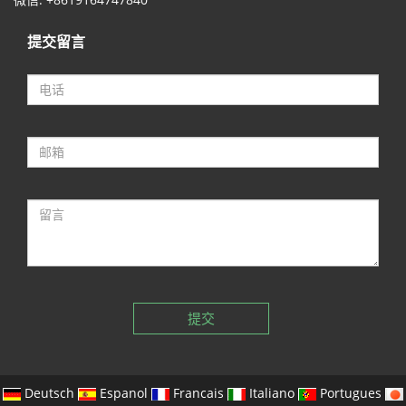
提交留言
提交
Deutsch
Espanol
Francais
Italiano
Portugues