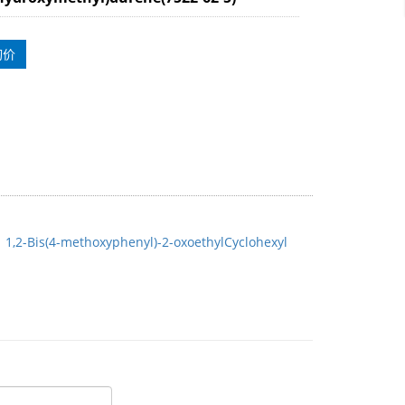
询价
：
1,2-Bis(4-methoxyphenyl)-2-oxoethylCyclohexyl