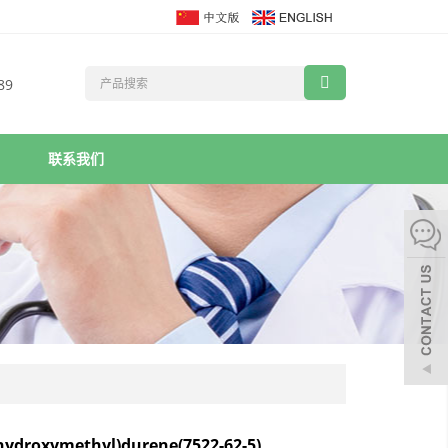
89
联系我们
(hydroxymethyl)durene(7522-62-5)