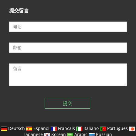
提交留言
提交
Deutsch
Espanol
Francais
Italiano
Portugues
Japanese
Korean
Arabic
Russian