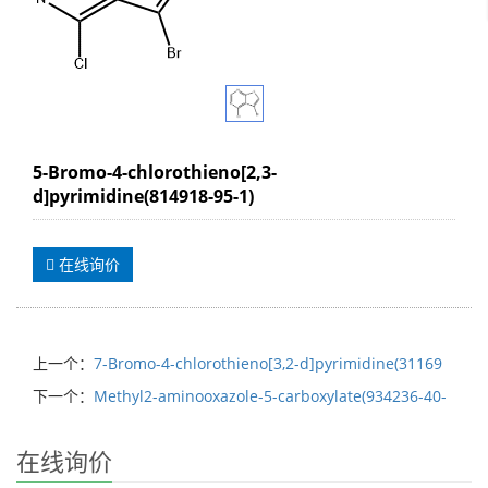
5-Bromo-4-chlorothieno[2,3-
d]pyrimidine(814918-95-1)
在线询价
上一个：
7-Bromo-4-chlorothieno[3,2-d]pyrimidine(31169
下一个：
Methyl2-aminooxazole-5-carboxylate(934236-40-
在线询价