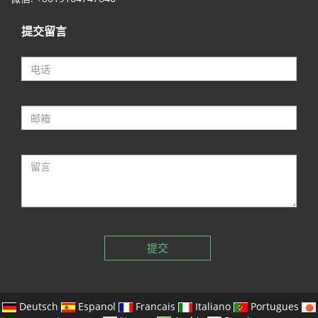
提交留言
提交
Deutsch
Espanol
Francais
Italiano
Portugues