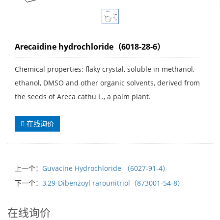
Arecaidine hydrochloride（6018-28-6）
Chemical properties: flaky crystal, soluble in methanol,
ethanol, DMSO and other organic solvents, derived from
the seeds of Areca cathu L., a palm plant.
在线询价
上一个：
Guvacine Hydrochloride （6027-91-4）
下一个：
3,29-Dibenzoyl rarounitriol（873001-54-8）
在线询价