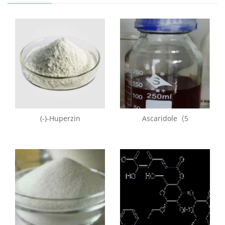
(-)-Huperzin
Ascaridole（5