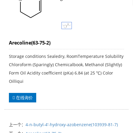
Arecoline(63-75-2)
Storage conditions Sealedry, RoomTemperature Solubility
Chloroform (Sparingly) Chemicalbook, Methanol (Slightly)
Form Oil Acidity coefficient (pKa) 6.84 (at 25 ℃) Color
Oilliqui
在线询价
上一个：
4-n-butyl-4'-hydroxy-azobenzene(103939-81-7)