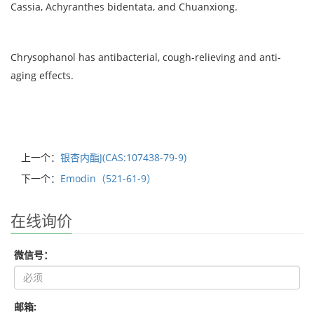
Cassia, Achyranthes bidentata, and Chuanxiong.
Chrysophanol has antibacterial, cough-relieving and anti-
aging effects.
上一个：
银杏内酯J(CAS:107438-79-9)
下一个：
Emodin（521-61-9）
在线询价
微信号：
邮箱: