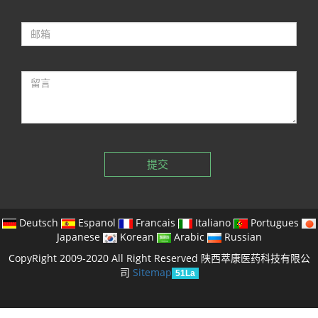
提交
Deutsch
Espanol
Francais
Italiano
Portugues
Japanese
Korean
Arabic
Russian
CopyRight 2009-2020 All Right Reserved 陕西萃康医药科技有限公
司
Sitemap
51La