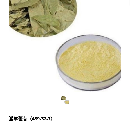
淫羊藿苷（489-32-7）