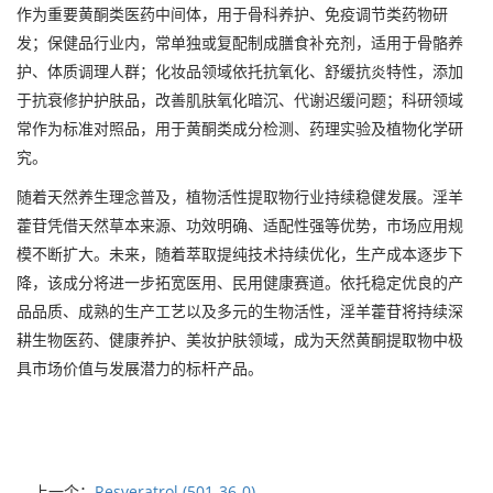
作为重要黄酮类医药中间体，用于骨科养护、免疫调节类药物研
发；保健品行业内，常单独或复配制成膳食补充剂，适用于骨骼养
护、体质调理人群；化妆品领域依托抗氧化、舒缓抗炎特性，添加
于抗衰修护护肤品，改善肌肤氧化暗沉、代谢迟缓问题；科研领域
常作为标准对照品，用于黄酮类成分检测、药理实验及植物化学研
究。
随着天然养生理念普及，植物活性提取物行业持续稳健发展。淫羊
藿苷凭借天然草本来源、功效明确、适配性强等优势，市场应用规
模不断扩大。未来，随着萃取提纯技术持续优化，生产成本逐步下
降，该成分将进一步拓宽医用、民用健康赛道。依托稳定优良的产
品品质、成熟的生产工艺以及多元的生物活性，淫羊藿苷将持续深
耕生物医药、健康养护、美妆护肤领域，成为天然黄酮提取物中极
具市场价值与发展潜力的标杆产品。
上一个：
Resveratrol (501-36-0)