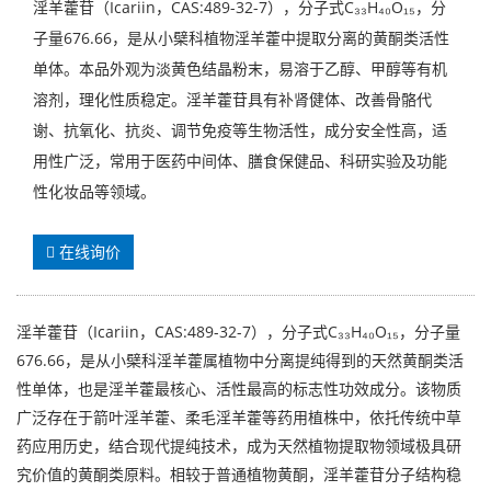
淫羊藿苷（Icariin，CAS:489-32-7），分子式C₃₃H₄₀O₁₅，分
子量676.66，是从小檗科植物淫羊藿中提取分离的黄酮类活性
单体。本品外观为淡黄色结晶粉末，易溶于乙醇、甲醇等有机
溶剂，理化性质稳定。淫羊藿苷具有补肾健体、改善骨骼代
谢、抗氧化、抗炎、调节免疫等生物活性，成分安全性高，适
用性广泛，常用于医药中间体、膳食保健品、科研实验及功能
性化妆品等领域。
在线询价
淫羊藿苷（Icariin，CAS:489-32-7），分子式C₃₃H₄₀O₁₅，分子量
676.66，是从小檗科淫羊藿属植物中分离提纯得到的天然黄酮类活
性单体，也是淫羊藿最核心、活性最高的标志性功效成分。该物质
广泛存在于箭叶淫羊藿、柔毛淫羊藿等药用植株中，依托传统中草
药应用历史，结合现代提纯技术，成为天然植物提取物领域极具研
究价值的黄酮类原料。相较于普通植物黄酮，淫羊藿苷分子结构稳