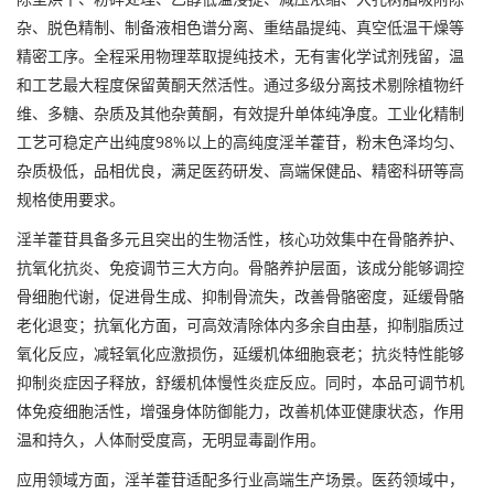
杂、脱色精制、制备液相色谱分离、重结晶提纯、真空低温干燥等
精密工序。全程采用物理萃取提纯技术，无有害化学试剂残留，温
和工艺最大程度保留黄酮天然活性。通过多级分离技术剔除植物纤
维、多糖、杂质及其他杂黄酮，有效提升单体纯净度。工业化精制
工艺可稳定产出纯度98%以上的高纯度淫羊藿苷，粉末色泽均匀、
杂质极低，品相优良，满足医药研发、高端保健品、精密科研等高
规格使用要求。
淫羊藿苷具备多元且突出的生物活性，核心功效集中在骨骼养护、
抗氧化抗炎、免疫调节三大方向。骨骼养护层面，该成分能够调控
骨细胞代谢，促进骨生成、抑制骨流失，改善骨骼密度，延缓骨骼
老化退变；抗氧化方面，可高效清除体内多余自由基，抑制脂质过
氧化反应，减轻氧化应激损伤，延缓机体细胞衰老；抗炎特性能够
抑制炎症因子释放，舒缓机体慢性炎症反应。同时，本品可调节机
体免疫细胞活性，增强身体防御能力，改善机体亚健康状态，作用
温和持久，人体耐受度高，无明显毒副作用。
应用领域方面，淫羊藿苷适配多行业高端生产场景。医药领域中，