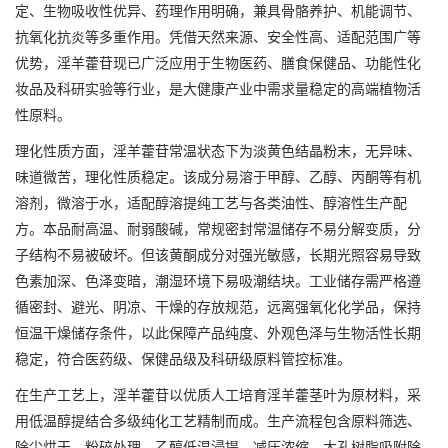
定、生物吸收性优异、药理作用明确，兼具骨骼养护、机能调节、
抗氧化抗炎等多重作用。凭借天然来源、安全性高、适配范围广等
优势，淫羊藿苷现已广泛应用于生物医药、膳食保健品、功能性化
妆品及科研实验等行业，是大健康产业中需求量稳定的高端植物活
性原料。
理化性质方面，淫羊藿苷常温状态下为淡黄色结晶粉末，无异味、
味道微苦，理化性质稳定。该成分易溶于甲醇、乙醇、丙酮等有机
溶剂，微溶于水，适配醇溶提纯工艺与各类油性、醇溶性生产配
方。本品耐高温、耐弱酸碱，常规密封常温储存不易分解变质，分
子结构不易被破坏。但该黄酮成分对强光敏感，长期光照容易导致
色素加深、色泽变暗，潮湿环境下易吸潮结块。工业储存需严格遵
循密封、避光、阴凉、干燥的存放规范，远离强氧化化学品，保持
恒温干燥储存条件，以此保障产品纯度、外观色泽与生物活性长期
稳定，符合医药级、保健品级及科研级原料管控标准。
在生产工艺上，淫羊藿苷以优质人工培育淫羊藿茎叶为原材料，采
用低温醇提结合多级纯化工艺精制而成。生产流程包含原料筛选、
除尘烘干、粉碎处理、乙醇低温浸提、减压浓缩、大孔树脂吸附除