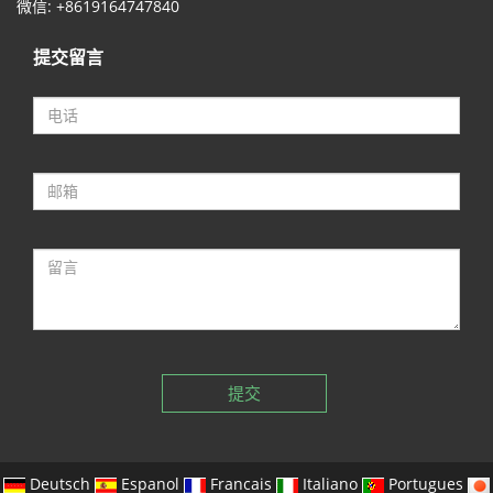
微信: +8619164747840
提交留言
提交
Deutsch
Espanol
Francais
Italiano
Portugues