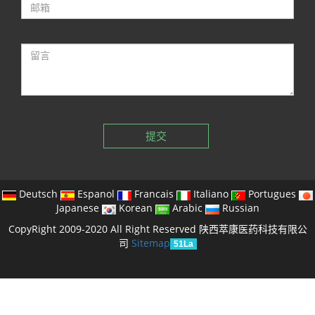
提交
Deutsch
Espanol
Francais
Italiano
Portugues
Japanese
Korean
Arabic
Russian
CopyRight 2009-2020 All Right Reserved 陕西萃康医药科技有限公
司
Sitemap
51La