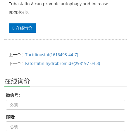
Tubastatin A can promote autophagy and increase
apoptosis.
在线询价
上一个：
Tucidinostat(1616493-44-7)
下一个：
Fatostatin hydrobromide(298197-04-3)
在线询价
微信号：
邮箱: