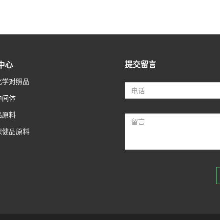
提交留言
中心
化学对照品
中间体
品原料
保健品原料