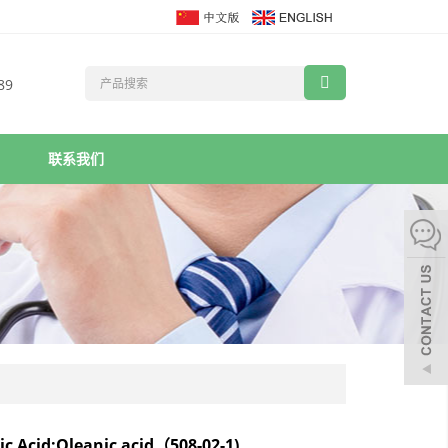
89
联系我们
ic Acid;Oleanic acid（508-02-1)