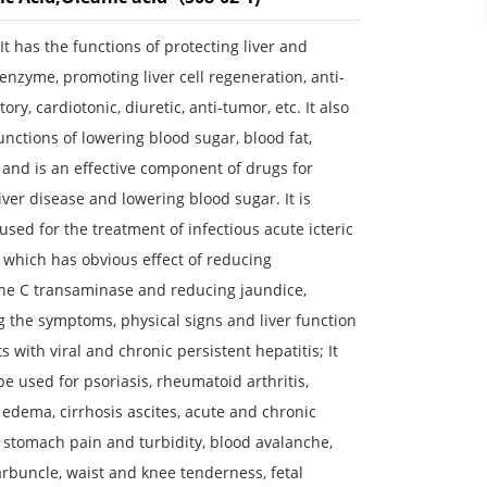
It has the functions of protecting liver and
enzyme, promoting liver cell regeneration, anti-
ory, cardiotonic, diuretic, anti-tumor, etc. It also
unctions of lowering blood sugar, blood fat,
 and is an effective component of drugs for
liver disease and lowering blood sugar. It is
y used for the treatment of infectious acute icteric
, which has obvious effect of reducing
one C transaminase and reducing jaundice,
 the symptoms, physical signs and liver function
ts with viral and chronic persistent hepatitis; It
be used for psoriasis, rheumatoid arthritis,
 edema, cirrhosis ascites, acute and chronic
, stomach pain and turbidity, blood avalanche,
arbuncle, waist and knee tenderness, fetal