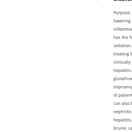
Purpose: 
lowering 
inflammat
has the f
sedation,
treating 
clinicall
hepatitis
glutathi
improving
of patien
can also 
nephritis
hepatitis
bruise, c