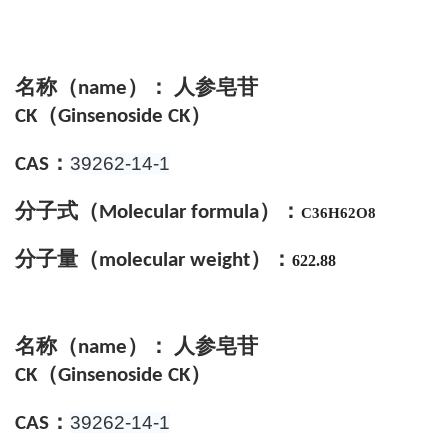
名称（
）： 人参皂苷
name
（
）
CK
Ginsenoside
CK
：
39262-14-1
CAS
分子式
（
）
：
Molecular formula
C36H62O8
分子量（
）：
molecular weight
622.88
名称（
）： 人参皂苷
name
（
）
CK
Ginsenoside
CK
：
39262-14-1
CAS