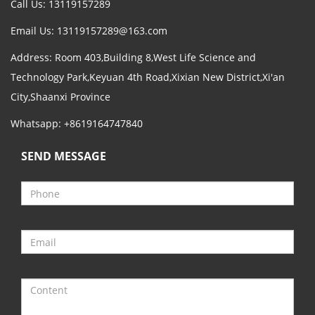
Call Us: 13119157289
Email Us:
13119157289@163.com
Address: Room 403,Building 8,West Life Science and
Technology Park,Keyuan 4th Road,Xixian New District,Xi'an
City,Shaanxi Province
Whatsapp: +8619164747840
SEND MESSAGE