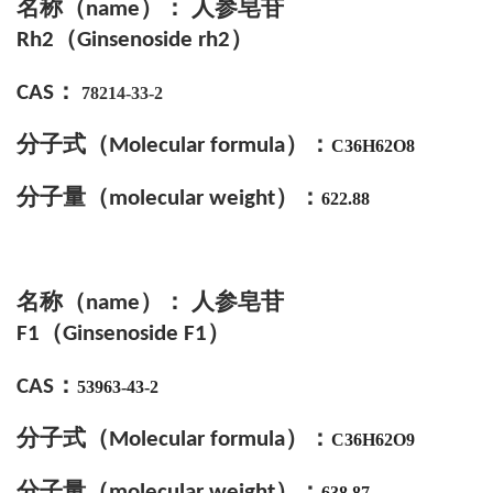
名称（
）： 人参皂苷
name
（
）
Rh2
Ginsenoside
rh2
：
CAS
78214-33-2
分子式
（
）
：
Molecular formula
C36H62O8
分子量（
）：
molecular weight
622.88
名称（
）： 人参皂苷
name
（
）
F1
Ginsenoside
F1
：
CAS
53963-43-2
分子式
（
）
：
Molecular formula
C36H62O9
分子量（
）：
molecular weight
638.87