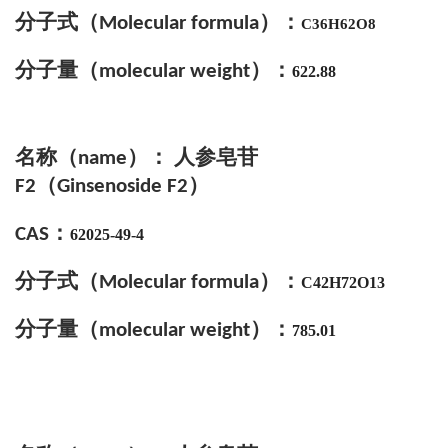
分子式
（
）
：
Molecular formula
C36H62O8
分子量（
）：
molecular weight
622.88
名称（
）： 人参皂苷
name
（
）
F2
Ginsenoside
F2
：
CAS
62025-49-4
分子式
（
）
：
Molecular formula
C42H72O13
分子量（
）：
molecular weight
785.01