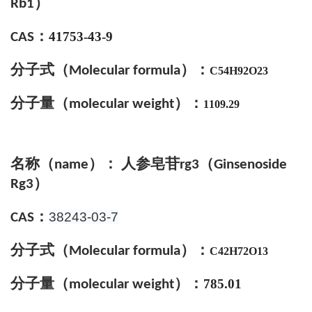
）
R
b
1
：
41753-43-9
CAS
分子式
（
）
：
Molecular formula
C54H92O23
分子量（
）：
molecular weight
1109.29
名称（
）： 人参皂苷
（
name
rg3
Ginsenoside
）
R
g3
：
38243-03-7
CAS
分子式
（
）
：
Molecular formula
C42H72O13
分子量（
）：
785.01
molecular weight