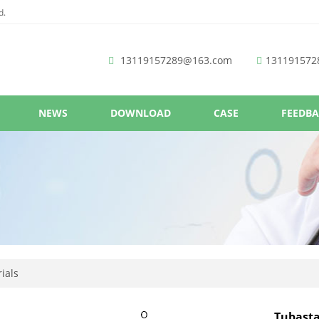
d.
13119157289@163.com
131191572
NEWS
DOWNLOAD
CASE
FEEDB
ials
Tubasta